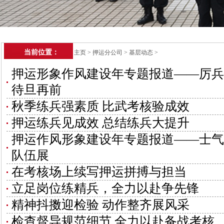
当前位置：
主页
>
押运分公司
>
基层动态
>
押运形象作风建设年专题报道——厉兵
待旦再前
秋季练兵强素质 比武考核验成效
押运练兵见成效 总结练兵大提升
押运作风形象建设年专题报道——士气
队伍展
在考核场上续写押运拼搏与担当
立足岗位练精兵，全力以赴争先锋
精神抖擞迎检验 动作整齐展风采
检查督导规范细节 全力以赴备战考核