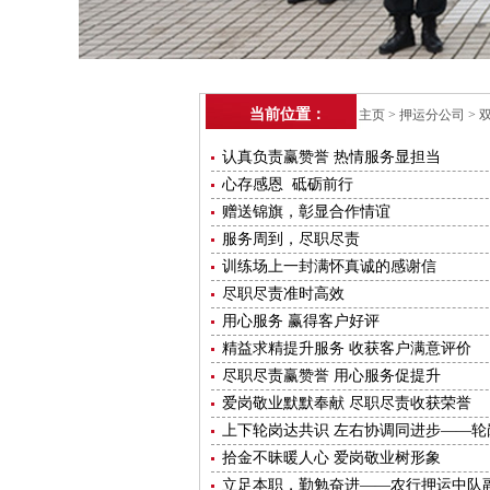
当前位置：
主页
>
押运分公司
>
认真负责赢赞誉 热情服务显担当
心存感恩 砥砺前行
赠送锦旗，彰显合作情谊
服务周到，尽职尽责
训练场上一封满怀真诚的感谢信
尽职尽责准时高效
用心服务 赢得客户好评
精益求精提升服务 收获客户满意评价
尽职尽责赢赞誉 用心服务促提升
爱岗敬业默默奉献 尽职尽责收获荣誉
上下轮岗达共识 左右协调同进步——轮
拾金不昧暖人心 爱岗敬业树形象
立足本职，勤勉奋进——农行押运中队