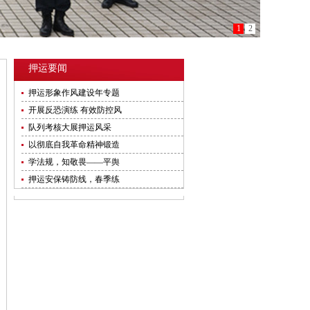
1
2
押运要闻
押运形象作风建设年专题
开展反恐演练 有效防控风
队列考核大展押运风采
以彻底自我革命精神锻造
学法规，知敬畏——平舆
押运安保铸防线，春季练