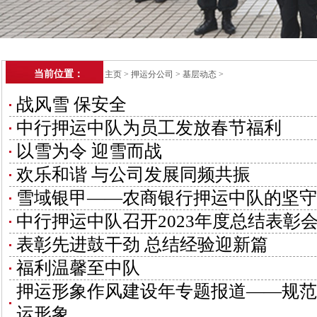
当前位置：
主页
>
押运分公司
>
基层动态
>
战风雪 保安全
中行押运中队为员工发放春节福利
以雪为令 迎雪而战
欢乐和谐 与公司发展同频共振
雪域银甲——农商银行押运中队的坚守
中行押运中队召开2023年度总结表彰
表彰先进鼓干劲 总结经验迎新篇
福利温馨至中队
押运形象作风建设年专题报道——规范
运形象