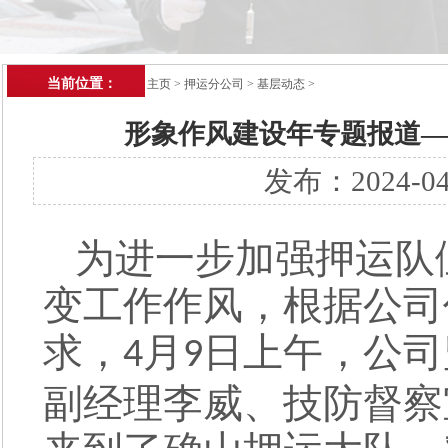
当前位置：
主页
>
押运分公司
>
基层动态
>
形象作风建设年专题报道—
发布：2024-0
为进一步加强押运队
变工作作风，根据公司
求，
月
日上午，公司
4
9
副经理李威、技防督察