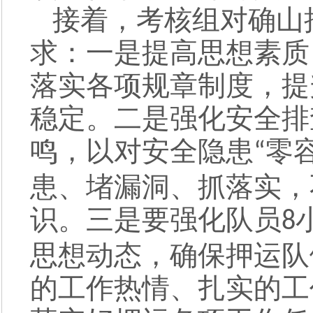
接着，考核组对确山
求：一是提高思想素质
落实各项规章制度，提
稳定。二是强化安全排
鸣，以对安全隐患
零
“
患、堵漏洞、抓落实，
识。三是要强化队员
8
思想动态，确保押运队
的工作热情、扎实的工