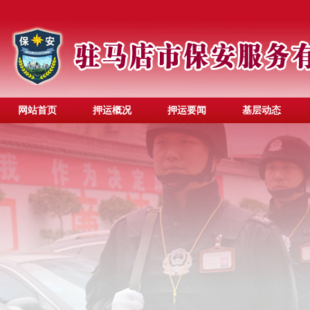
网站首页
押运概况
押运要闻
基层动态