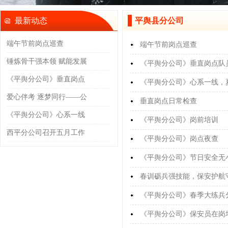
最新动态
平舆县分公司
端午节前岗点巡查
端午节前岗点巡查
锤炼骨干强本领 赋能发展
《平舆分公司》垂直岗点队
《平舆分公司》垂直岗点
《平舆分公司》心系一线，
爱心伴考 逐梦同行——公
垂直岗点日常检查
《平舆分公司》心系一线
《平舆分公司》岗前培训
西平分公司召开五月工作
《平舆分公司》岗点夜查
《平舆分公司》节日安全无
春训砺兵强技能，保安护航
《平舆分公司》春季大练兵
《平舆分公司》保安员在岗