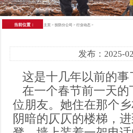
当前位置：
主页
>
技防分公司
>
行业动态
>
发布：2025-0
这是十几年以前的事
在一个春节前一天的
位朋友。她住在那个乡
阴暗的仄仄的楼梯，进
凳、墙上装着一架电话