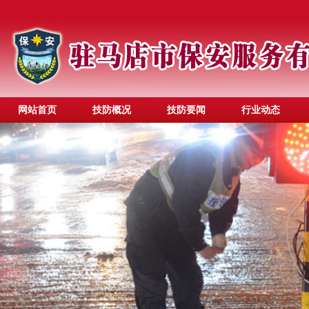
网站首页
技防概况
技防要闻
行业动态