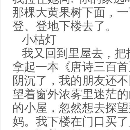
那棵大黄果树下面，一
登、登地下楼去了。
小桔灯
我又回到里屋去，把
拿起一本《唐诗三百首
阴沉了，我的朋友还不
望着窗外浓雾里迷茫的
的小屋，忽然想去探望
妈。我下楼在门口买了