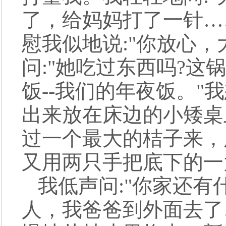
了，给妈妈打了一针…
慰我似地说:"你放心，
问:"她吃过东西吗?这锅
饭--我们的年夜饭。"
出来放在床边的小矮桌
过一个最大的桔子来，
又用两只手把底下的一
我低声问:"你家还有
人，我爸爸到外面去了