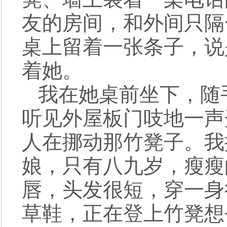
友的房间，和外间只隔
桌上留着一张条子，说
着她。
我在她桌前坐下，随
听见外屋板门吱地一声
人在挪动那竹凳子。我
娘，只有八九岁，瘦瘦
唇，头发很短，穿一身
草鞋，正在登上竹凳想