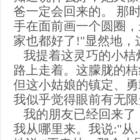
爸一定会回来的。 那
手在面前画一个圆圈，
家也都好了!"显然地，
我提着这灵巧的小桔
路上走着。这朦胧的桔
但这小姑娘的镇定、勇
我似乎觉得眼前有无限
我的朋友已经回来了
我从哪里来。我说:"从