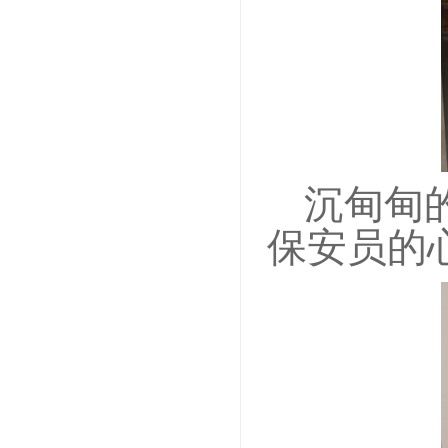
沉甸甸
保安员的